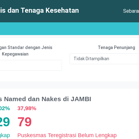
s dan Tenaga Kesehatan
Sebar
gan Standar dengan Jenis
Tenaga Penunjang
Kepegawaian
s Named dan Nakes di JAMBI
,02%
37,98%
29
79
gkap
Puskesmas Teregistrasi Belum Lengkap