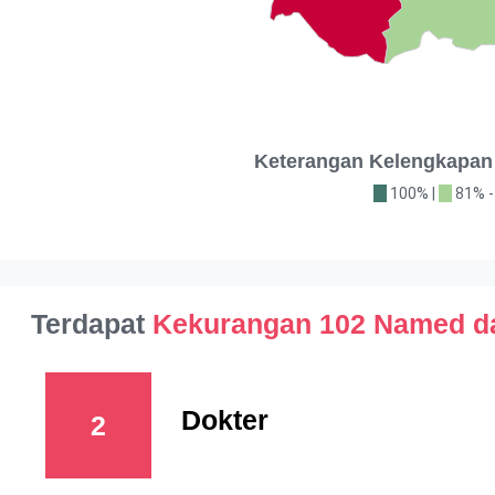
Keterangan Kelengkapan
100% |
81% -
Terdapat
Kekurangan 102 Named d
Dokter
2