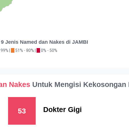
 9 Jenis Named dan Nakes di JAMBI
 99% |
51% - 80% |
0% - 50%
an Nakes
Untuk Mengisi Kekosongan 
Dokter Gigi
53