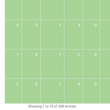
3
0
1
4
0
1
0
1
2
0
2
0
2
4
0
Showing 1 to 10 of 208 entries