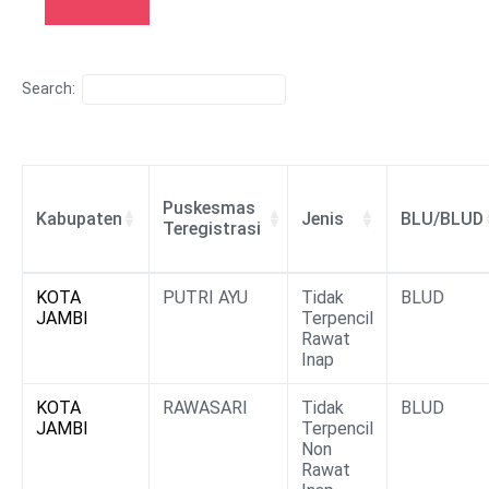
Search:
Puskesmas
Kabupaten
Jenis
BLU/BLUD
Teregistrasi
Puskesmas
Kabupaten
Jenis
BLU/BLUD
KOTA
PUTRI AYU
Tidak
BLUD
Teregistrasi
JAMBI
Terpencil
Rawat
Inap
KOTA
RAWASARI
Tidak
BLUD
JAMBI
Terpencil
Non
Rawat