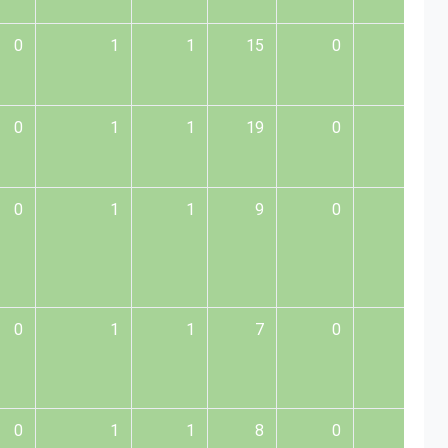
0
1
1
15
0
0
0
1
1
19
0
3
0
1
1
9
0
0
0
1
1
7
0
0
0
1
1
8
0
2