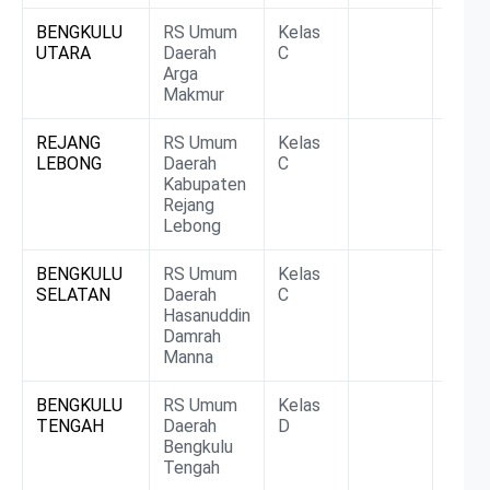
BENGKULU
RS Umum
Kelas
Non
UTARA
Daerah
C
BLU/
Arga
Makmur
REJANG
RS Umum
Kelas
BLUD
LEBONG
Daerah
C
Kabupaten
Rejang
Lebong
BENGKULU
RS Umum
Kelas
BLUD
SELATAN
Daerah
C
Hasanuddin
Damrah
Manna
BENGKULU
RS Umum
Kelas
BLUD
TENGAH
Daerah
D
Bengkulu
Tengah