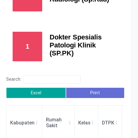
Dokter Spesialis
Patologi Klinik
1
(SP.PK)
Search:
Excel
Print
Rumah
Kabupaten
Kelas
DTPK
BLU/
Sakit