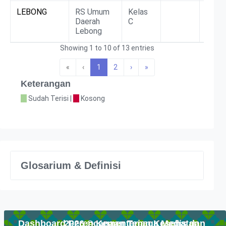
LEBONG
RS Umum
Kelas
BLUD
Daerah
C
Lebong
Showing 1 to 10 of 13 entries
«
‹
1
2
›
»
Keterangan
Sudah Terisi |
Kosong
Glosarium & Definisi
Dashboard Perencanaan Tenaga Medis dan
2026 © Kementerian Kesehatan