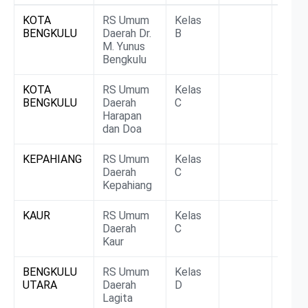
Rumah
Kabupaten
Kelas
DTPK
BLU/
KOTA
RS Umum
Kelas
BLUD
Sakit
BENGKULU
Daerah Dr.
B
M. Yunus
Bengkulu
KOTA
RS Umum
Kelas
BLUD
BENGKULU
Daerah
C
Harapan
dan Doa
KEPAHIANG
RS Umum
Kelas
BLUD
Daerah
C
Kepahiang
KAUR
RS Umum
Kelas
BLUD
Daerah
C
Kaur
BENGKULU
RS Umum
Kelas
BLUD
UTARA
Daerah
D
Lagita