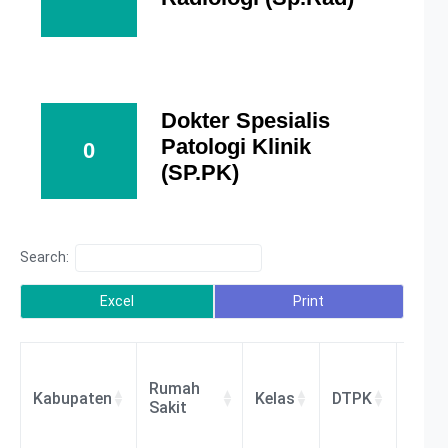
Dokter Spesialis
Patologi Klinik
0
(SP.PK)
Search:
Excel
Print
Rumah
Kabupaten
Kelas
DTPK
BLU/
Sakit