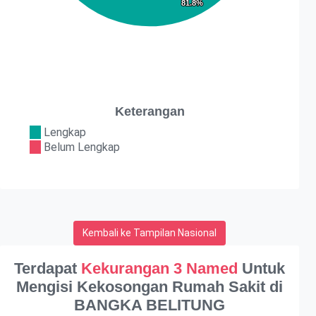
81.8%
81.8%
Keterangan
Lengkap
Belum Lengkap
Kembali ke Tampilan Nasional
Terdapat
Kekurangan 3 Named
Untuk
Mengisi Kekosongan Rumah Sakit di
BANGKA BELITUNG