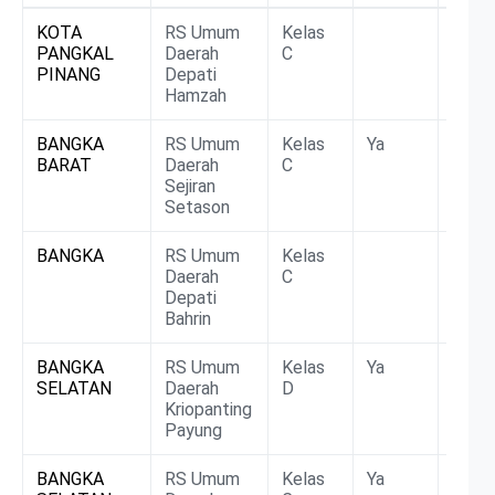
Rumah
Kabupaten
Kelas
DTPK
BLU/
KOTA
RS Umum
Kelas
BLU
Sakit
PANGKAL
Daerah
C
PINANG
Depati
Hamzah
BANGKA
RS Umum
Kelas
Ya
BLU
BARAT
Daerah
C
Sejiran
Setason
BANGKA
RS Umum
Kelas
BLU
Daerah
C
Depati
Bahrin
BANGKA
RS Umum
Kelas
Ya
BLU
SELATAN
Daerah
D
Kriopanting
Payung
BANGKA
RS Umum
Kelas
Ya
BLU