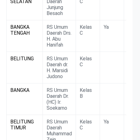
SELATAN
Daerah
C
Junjung
Besaoh
BANGKA
RS Umum
Kelas
Ya
BLU
TENGAH
Daerah Drs.
C
H. Abu
Hanifah
BELITUNG
RS Umum
Kelas
BLU
Daerah dr.
C
H. Marsidi
Judono
BANGKA
RS Umum
Kelas
BLU
Daerah Dr.
B
(HC) Ir.
Soekarno
BELITUNG
RS Umum
Kelas
Ya
BLU
TIMUR
Daerah
C
Muhammad
Zein