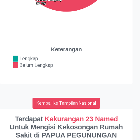
85.7%
85.7%
Keterangan
Lengkap
Belum Lengkap
Kembali ke Tampilan Nasional
Terdapat
Kekurangan 23 Named
Untuk Mengisi Kekosongan Rumah
Sakit di PAPUA PEGUNUNGAN