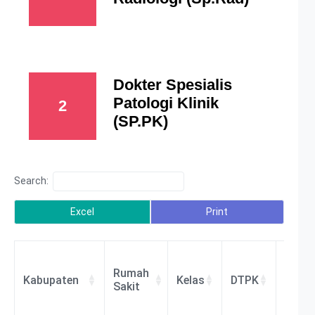
Dokter Spesialis
Patologi Klinik
2
(SP.PK)
Search:
Excel
Print
Rumah
Kabupaten
Kelas
DTPK
BLU/
Sakit