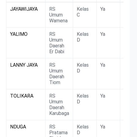
Rumah
Kabupaten
Kelas
DTPK
BLU/
JAYAWIJAYA
RS
Kelas
Ya
Non
Sakit
Umum
C
BLU/
Wamena
YALIMO
RS
Kelas
Ya
Non
Umum
D
BLU/
Daerah
Er Dabi
LANNY JAYA
RS
Kelas
Ya
Non
Umum
D
BLU/
Daerah
Tiom
TOLIKARA
RS
Kelas
Ya
Non
Umum
D
BLU/
Daerah
Karubaga
NDUGA
RS
Kelas
Ya
Non
Pratama
D
BLU/