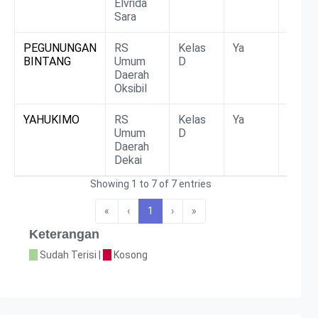
Elvrida
Sara
PEGUNUNGAN
RS
Kelas
Ya
Non
BINTANG
Umum
D
BLU/
Daerah
Oksibil
YAHUKIMO
RS
Kelas
Ya
Non
Umum
D
BLU/
Daerah
Dekai
Showing 1 to 7 of 7 entries
«
‹
1
›
»
Keterangan
Sudah Terisi |
Kosong