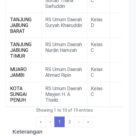
Sultan Thaha
C
Saifuddin
TANJUNG
RS Umum Daerah
Kelas
JABUNG
Suryah Khairuddin
D
BARAT
TANJUNG
RS Umum Daerah
Kelas
JABUNG
Nurdin Hamzah
C
TIMUR
MUARO
RS Umum Daerah
Kelas
JAMBI
Ahmad Ripin
C
KOTA
RS Umum Daerah
Kelas
SUNGAI
Mayjen H. A.
C
PENUH
Thalib
Showing 1 to 10 of 19 entries
«
‹
1
2
›
»
Keterangan