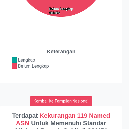
Belum Lengkap
Belum Lengkap
100.0%
100.0%
Keterangan
Lengkap
Belum Lengkap
Kembali ke Tampilan Nasional
Terdapat
Kekurangan 119 Named
ASN
Untuk Memenuhi Standar