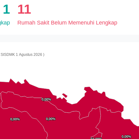
1
11
gkap
Rumah Sakit Belum Memenuhi Lengkap
 SISDMK 1 Agustus 2026 )
0,00%
0,00%
0,00%
0,00%
0,00%
0,00%
0,00%
0,00%