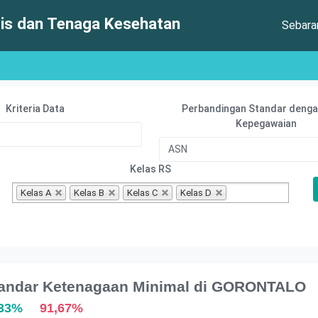
s dan Tenaga Kesehatan
Sebar
Kriteria Data
Perbandingan Standar denga
Kepegawaian
Kelas RS
Kelas A
Kelas B
Kelas C
Kelas D
Standar Ketenagaan Minimal di GORONTALO
,33%
91,67%