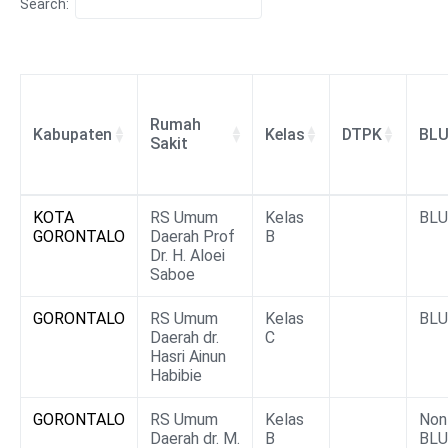
Search:
Rumah
Kabupaten
Kelas
DTPK
BLU
Sakit
Rumah
Kabupaten
Kelas
DTPK
BLU
KOTA
RS Umum
Kelas
BL
Sakit
GORONTALO
Daerah Prof
B
Dr. H. Aloei
Saboe
GORONTALO
RS Umum
Kelas
BL
Daerah dr.
C
Hasri Ainun
Habibie
GORONTALO
RS Umum
Kelas
Non
Daerah dr. M.
B
BLU