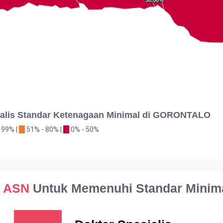
50,00%
50,00%
ialis Standar Ketenagaan Minimal di GORONTALO
 99% |
51% - 80% |
0% - 50%
d ASN
Untuk Memenuhi Standar Minim