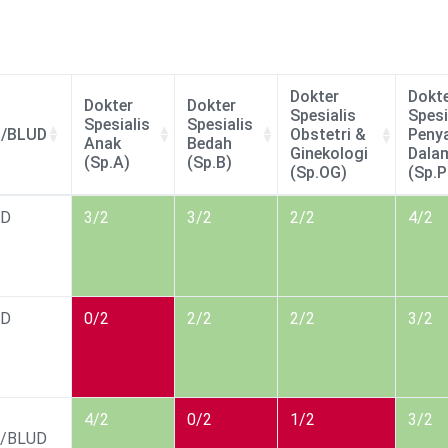
Dokter
Dokt
Dokter
Dokter
Spesialis
Spesi
Spesialis
Spesialis
/BLUD
Obstetri &
Penya
Anak
Bedah
Ginekologi
Dala
(Sp.A)
(Sp.B)
(Sp.OG)
(Sp.P
Dokter
Dokter
Dokter
Dokt
/BLUD
UD
3/2
3/2
2/2
4/2
Spesialis
Spesialis
Spesialis
Spesi
Anak
Bedah
Obstetri &
Penya
(Sp.A)
(Sp.B)
Ginekologi
Dala
(Sp.OG)
(Sp.P
UD
0/2
2/2
2/2
3/2
4/2
0/2
1/2
3/2
/BLUD