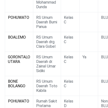
Mohammad
Dunda
POHUWATO
RS Umum
Kelas
BL
Daerah Bumi
C
Panua
BOALEMO
RS Umum
Kelas
BL
Daerah drg.
C
Clara Gobel
GORONTALO
RS Umum
Kelas
Ya
BL
UTARA
Daerah dr.
C
Zainal Umar
Sidiki
BONE
RS Umum
Kelas
BL
BOLANGO
Daerah Toto
C
Kabila
POHUWATO
Rumah Sakit
Kelas
Non
Pratama
D
BLU