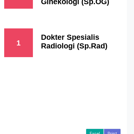
Ginekologi (Sp.OG)
Dokter Spesialis
1
Radiologi (Sp.Rad)
Excel
Print