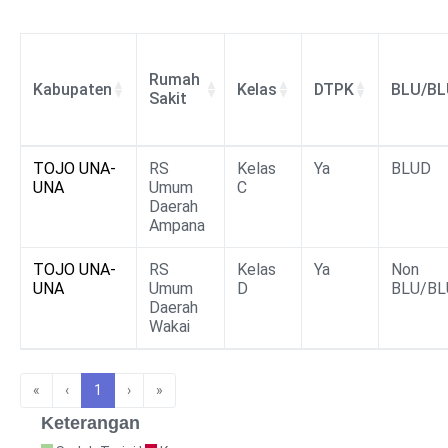
Rumah
Kabupaten
Kelas
DTPK
BLU/BL
Sakit
Rumah
Kabupaten
Kelas
DTPK
BLU/BL
TOJO UNA-
RS
Kelas
Ya
BLUD
Sakit
UNA
Umum
C
Daerah
Ampana
TOJO UNA-
RS
Kelas
Ya
Non
UNA
Umum
D
BLU/BL
Daerah
Wakai
«
‹
1
›
»
Keterangan