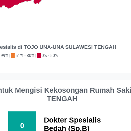
Spesialis di TOJO UNA-UNA SULAWESI TENGAH
 99% |
51% - 80% |
0% - 50%
tuk Mengisi Kekosongan Rumah Sak
TENGAH
Dokter Spesialis
0
Bedah (Sp.B)