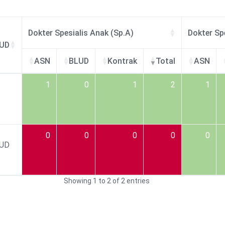
Dokter Spesialis Anak (Sp.A)
Dokter Sp
UD
ASN
BLUD
Kontrak
Total
ASN
UD
Dokter Spesialis Anak (Sp.A)
ASN
BLUD
Kontrak
Total
Dokter Sp
ASN
1
0
1
2
1
0
0
0
0
0
UD
Showing 1 to 2 of 2 entries