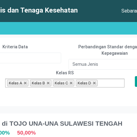
s dan Tenaga Kesehatan
Sebar
Kriteria Data
Perbandingan Standar denga
Kepegawaian
Kelas RS
Kelas A
Kelas B
Kelas C
Kelas D
lis di TOJO UNA-UNA SULAWESI TENGAH
,00%
50,00%