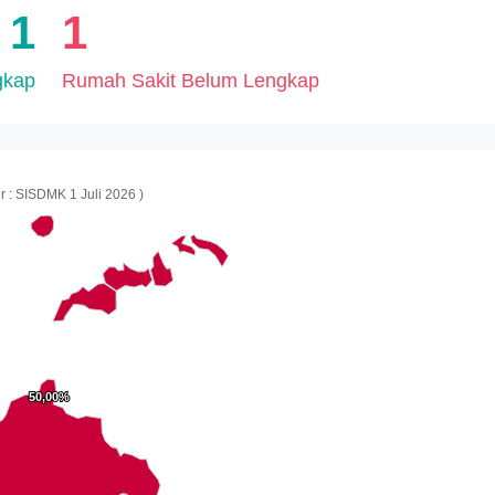
1
1
gkap
Rumah Sakit Belum Lengkap
 : SISDMK 1 Juli 2026 )
50,00%
50,00%