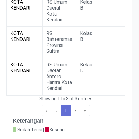
KOTA
RS Umum
Kelas
BLU
Sakit
KENDARI
Daerah
B
Kota
Kendari
KOTA
RS
Kelas
BLU
KENDARI
Bahteramas
B
Provinsi
Sultra
KOTA
RS Umum
Kelas
Non
KENDARI
Daerah
D
BLU
Antero
Hamra Kota
Kendari
Showing 1 to 3 of 3 entries
«
‹
1
›
»
Keterangan
Sudah Terisi |
Kosong