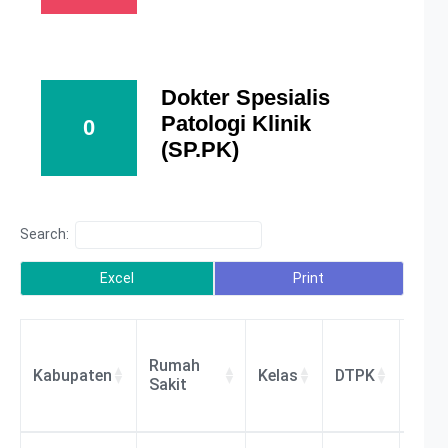
Dokter Spesialis
Patologi Klinik
0
(SP.PK)
Search:
Excel
Print
Rumah
Kabupaten
Kelas
DTPK
BLU
Sakit
Rumah
Kabupaten
Kelas
DTPK
BLU