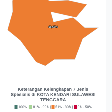
66,67%
66,67%
Keterangan Kelengkapan 7 Jenis
Spesialis di KOTA KENDARI SULAWESI
TENGGARA
100% |
81% - 99% |
51% - 80% |
0% - 50%