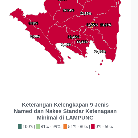
37,04%
37,04%
12,82%
12,82%
0,00%
0,00%
54,55%
54,55%
13,89%
13,89%
0,00%
0,00%
38,46%
38,46%
13,33%
13,33%
3,85%
3,85%
17,86%
17,86%
Keterangan Kelengkapan 9 Jenis
Named dan Nakes Standar Ketenagaan
Minimal di LAMPUNG
100% |
81% - 99% |
51% - 80% |
0% - 50%