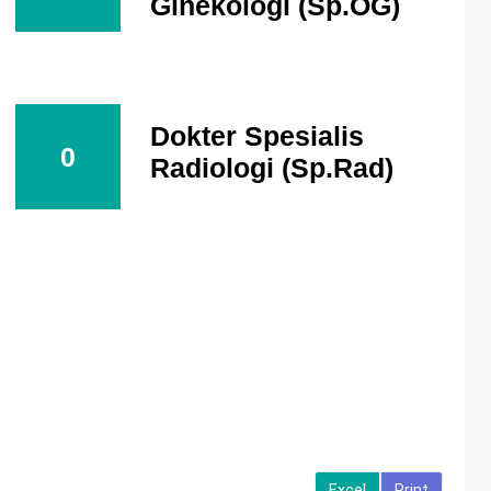
Ginekologi (Sp.OG)
Dokter Spesialis
0
Radiologi (Sp.Rad)
Excel
Print