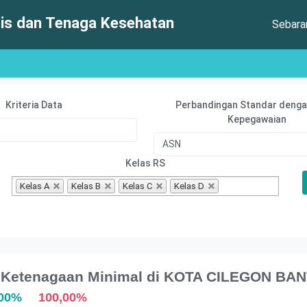
s dan Tenaga Kesehatan
Sebar
Kriteria Data
Perbandingan Standar denga
Kepegawaian
Kelas RS
Kelas A
Kelas B
Kelas C
Kelas D
ar Ketenagaan Minimal di KOTA CILEGON BA
,00%
100,00%