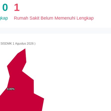
0
1
gkap
Rumah Sakit Belum Memenuhi Lengkap
 SISDMK 1 Agustus 2026 )
0,00%
0,00%