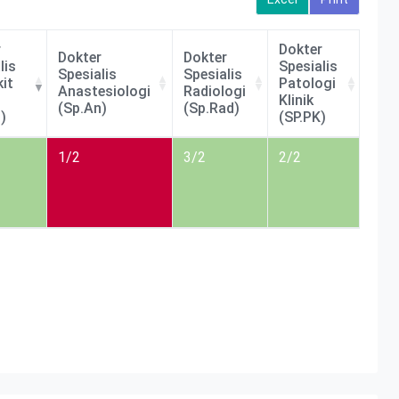
r
Dokter
Dokter
Dokter
lis
Spesialis
Spesialis
Spesialis
it
Patologi
Anastesiologi
Radiologi
Klinik
(Sp.An)
(Sp.Rad)
)
(SP.PK)
r
Dokter
Dokter
Dokter
1/2
3/2
2/2
lis
Spesialis
Spesialis
Spesialis
it
Anastesiologi
Radiologi
Patologi
(Sp.An)
(Sp.Rad)
Klinik
)
(SP.PK)