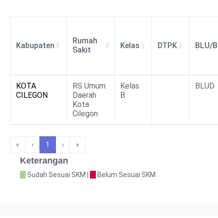
Rumah
Kabupaten
Kelas
DTPK
BLU/
Sakit
Rumah
Kabupaten
Kelas
DTPK
BLU/
KOTA
RS Umum
Kelas
BLUD
Sakit
CILEGON
Daerah
B
Kota
Cilegon
«
‹
1
›
»
Keterangan
Sudah Sesuai SKM |
Belum Sesuai SKM