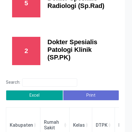
5
Radiologi (Sp.Rad)
Dokter Spesialis
Patologi Klinik
2
(SP.PK)
Search:
Excel
Print
Rumah
Kabupaten
Kelas
DTPK
BLU/
Sakit