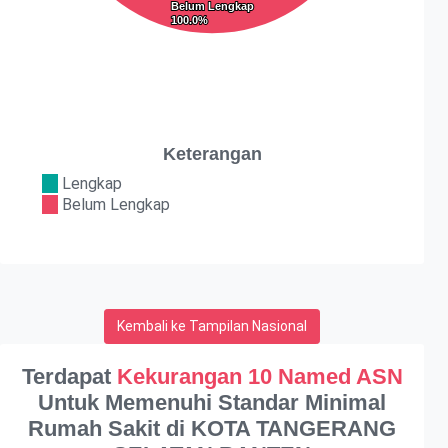
Belum Lengkap
Belum Lengkap
100.0%
100.0%
Keterangan
Lengkap
Belum Lengkap
Kembali ke Tampilan Nasional
Terdapat
Kekurangan 10 Named ASN
Untuk Memenuhi Standar Minimal
Rumah Sakit di KOTA TANGERANG