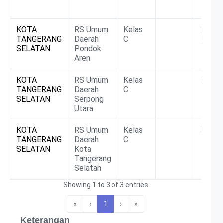
Rumah
Kabupaten
Kelas
DTPK
BLU/
KOTA
RS Umum
Kelas
Non
Sakit
TANGERANG
Daerah
C
BLU/
SELATAN
Pondok
Aren
KOTA
RS Umum
Kelas
BLUD
TANGERANG
Daerah
C
SELATAN
Serpong
Utara
KOTA
RS Umum
Kelas
BLUD
TANGERANG
Daerah
C
SELATAN
Kota
Tangerang
Selatan
Showing 1 to 3 of 3 entries
«
‹
1
›
»
Keterangan