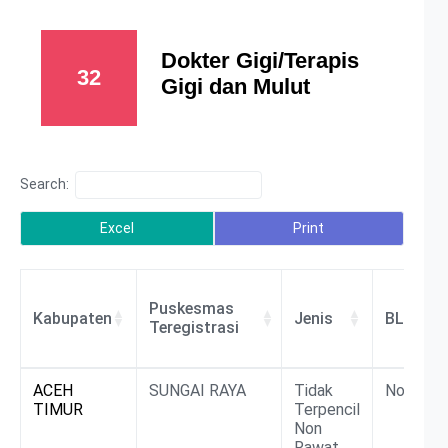
Dokter Gigi/Terapis
32
Gigi dan Mulut
Search:
Excel
Print
Puskesmas
Kabupaten
Jenis
BLU/BL
Teregistrasi
Puskesmas
Kabupaten
Jenis
BLU/BL
ACEH
SUNGAI RAYA
Tidak
Non BLU
Teregistrasi
TIMUR
Terpencil
Non
Rawat