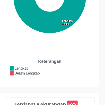
Lengkap
Lengkap
79.4%
79.4%
Keterangan
Lengkap
Belum Lengkap
Terdapat Kekurangan
522