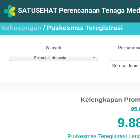
SATUSEHAT Perencanaan Tenaga Medi
Kekosongan
/ Puskesmas Teregistrasi
Wilayah
Perbandin
----Seluruh Indonesia-----
Kelengkapan Promo
95
9.8
Puskesmas Teregistrasi Len